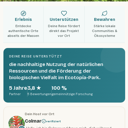
Erlebnis
Unterstützen
Bewahren
Entdecke
Deine Reise fördert
Stärke lokale
authentische Orte
direkt das Projekt
Communities &
abseits der Massen
vor Ort
Ökosysteme
DEINE REISE UNTERSTÜTZT
die nachhaltige Nutzung der natürlichen
Ressourcen und die Förderung der
biologischen Vielfalt im Ecotopía-Park.
5 Jahre
3,8
★
100 %
Partner
5 Bewertungen
gemeinnützige Forschung
Dein Host vor Ort
Colmar
verifiziert