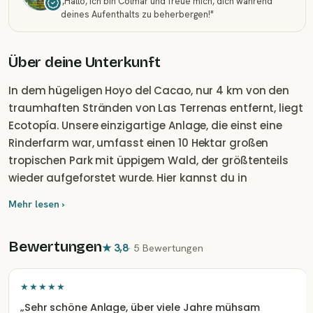
„
Hallo, ich bin Colmar und freue mich, dich während
deines Aufenthalts zu beherbergen!
"
Über deine Unterkunft
In dem hügeligen Hoyo del Cacao, nur 4 km von den
traumhaften Stränden von Las Terrenas entfernt, liegt
Ecotopía. Unsere einzigartige Anlage, die einst eine
Rinderfarm war, umfasst einen 10 Hektar großen
tropischen Park mit üppigem Wald, der größtenteils
wieder aufgeforstet wurde. Hier kannst du in
umweltfreundlichen Lodges unterkommen, die im
Mehr lesen ›
traditionellen Stil gehalten sind und eine
Grundausstattung bieten. Genieße die umgebende
Bewertungen
Natur und die Ruhe dieser wunderbaren Umgebung.
★
3,8
·
5 Bewertungen
★★★★★
„
Sehr schöne Anlage, über viele Jahre mühsam