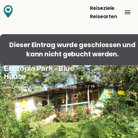
Reiseziele
Reisearten
Dieser Eintrag wurde geschlossen und
kann nicht gebucht werden.
3,8
(
5
)
Ecotopía Park - Blue
House
1 /
18
Las Terrenas
,
Dominikanische Republik