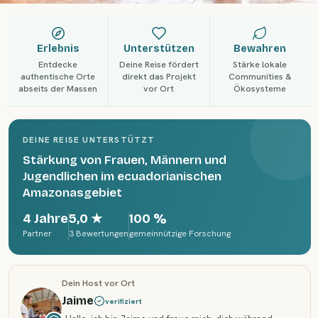
Erlebnis
Unterstützen
Bewahren
Entdecke
Deine Reise fördert
Stärke lokale
authentische Orte
direkt das Projekt
Communities &
abseits der Massen
vor Ort
Ökosysteme
DEINE REISE UNTERSTÜTZT
Stärkung von Frauen, Männern und
Jugendlichen im ecuadorianischen
Amazonasgebiet
4 Jahre
5,0
★
100 %
Partner
3 Bewertungen
gemeinnützige Forschung
Dein Host vor Ort
Jaime
verifiziert