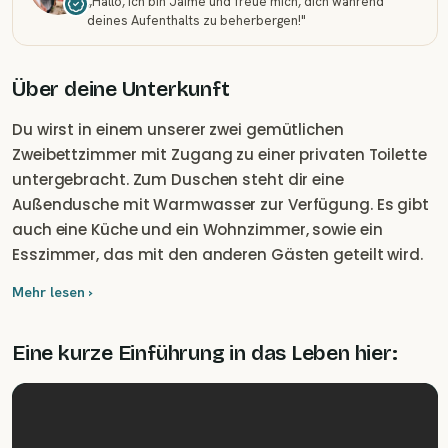
„
Hallo, ich bin Jaime und freue mich, dich während
deines Aufenthalts zu beherbergen!
"
Über deine Unterkunft
Du wirst in einem unserer zwei gemütlichen
Zweibettzimmer mit Zugang zu einer privaten Toilette
untergebracht. Zum Duschen steht dir eine
Außendusche mit Warmwasser zur Verfügung. Es gibt
auch eine Küche und ein Wohnzimmer, sowie ein
Esszimmer, das mit den anderen Gästen geteilt wird.
Internetzugang ist über einen Breitband-
Mehr lesen ›
Internetdienst möglich. Natürlich kannst du deinen
Aufenthalt auch ganz ohne Internetzugang genießen
Eine kurze Einführung in das Leben hier:
und die wunderschöne Natur, die unser Projekt umgibt,
entdecken.