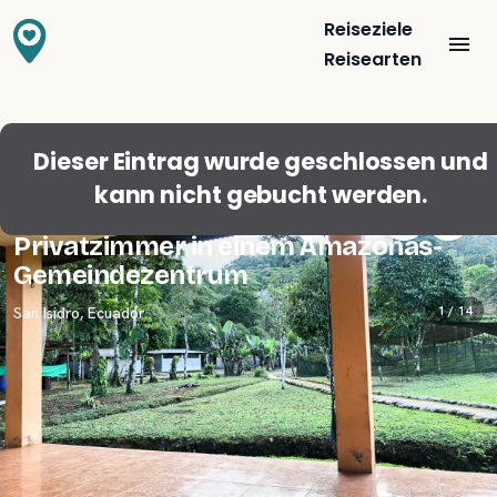
Reiseziele
Reisearten
Dieser Eintrag wurde geschlossen und
kann nicht gebucht werden.
Gästefavorit
5,0
(
3
)
Privatzimmer in einem Amazonas-
Gemeindezentrum
1 /
14
San Isidro
,
Ecuador