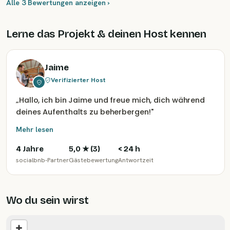
Alle 3 Bewertungen anzeigen ›
Lerne das Projekt & deinen Host kennen
Jaime
Verifizierter Host
„
Hallo, ich bin Jaime und freue mich, dich während
deines Aufenthalts zu beherbergen!
"
Mehr lesen
4 Jahre
5,0
★ (
3
)
< 24 h
socialbnb-Partner
Gästebewertung
Antwortzeit
Wo du sein wirst