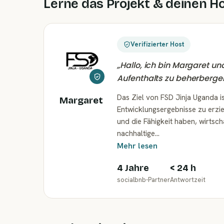
Lerne das Projekt & deinen H
Verifizierter Host
„
Hallo, ich bin Margaret u
Aufenthalts zu beherberge
Das Ziel von FSD Jinja Uganda is
Margaret
Entwicklungsergebnisse zu erziel
und die Fähigkeit haben, wirtsc
nachhaltige…
Mehr lesen
4 Jahre
< 24 h
socialbnb-Partner
Antwortzeit