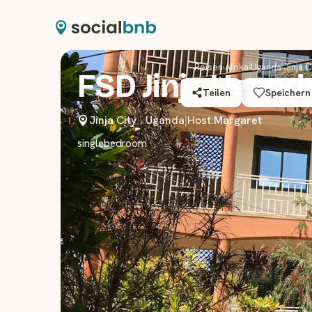
Reisen
›
Afrika
›
Uganda
›
Jinja C
FSD Jinja Ugand
Teilen
Speichern
Jinja City
·
Uganda
|
Host:
Margaret
singlebedroom