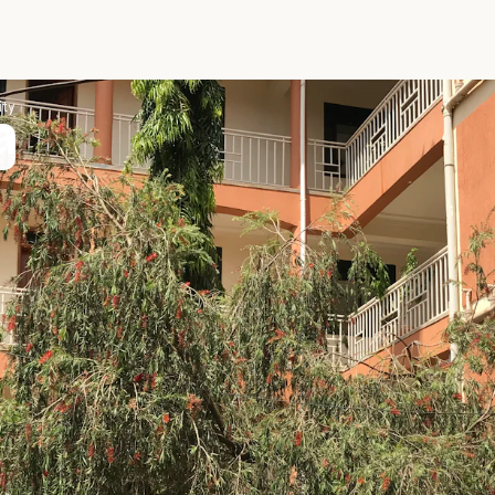
ity
a