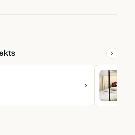
ekts
F
1
1