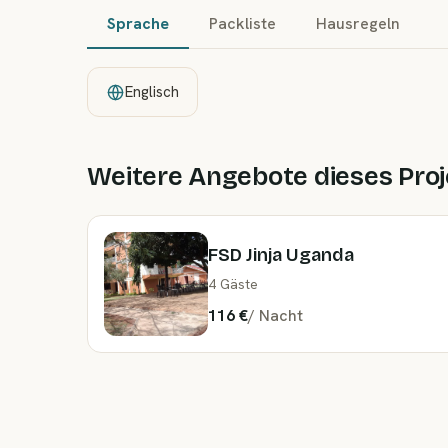
Sprache
Packliste
Hausregeln
Englisch
Weitere Angebote dieses Proj
FSD Jinja Uganda
4 Gäste
116 €
/
Nacht