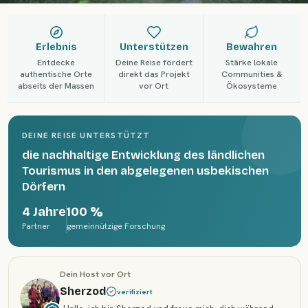
Erlebnis
Unterstützen
Bewahren
Entdecke
Deine Reise fördert
Stärke lokale
authentische Orte
direkt das Projekt
Communities &
abseits der Massen
vor Ort
Ökosysteme
DEINE REISE UNTERSTÜTZT
die nachhaltige Entwicklung des ländlichen
Tourismus in den abgelegenen usbekischen
Dörfern
4 Jahre
100 %
Partner
gemeinnützige Forschung
Dein Host vor Ort
Sherzod
verifiziert