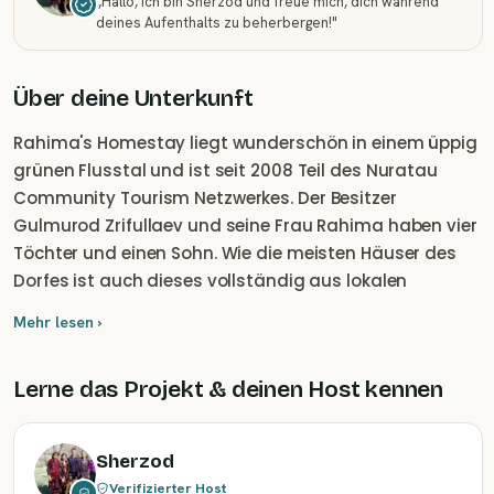
„
Hallo, ich bin Sherzod und freue mich, dich während
deines Aufenthalts zu beherbergen!
"
Über deine Unterkunft
Rahima's Homestay liegt wunderschön in einem üppig
grünen Flusstal und ist seit 2008 Teil des Nuratau
Community Tourism Netzwerkes. Der Besitzer
Gulmurod Zrifullaev und seine Frau Rahima haben vier
Töchter und einen Sohn. Wie die meisten Häuser des
Dorfes ist auch dieses vollständig aus lokalen
Materialien gebaut und von einem großen Garten
Mehr lesen ›
umgeben. Es gibt ein separates Gebäude mit vier
einfachen, gepflegten und sauberen Gästezimmern, in
Lerne das Projekt & deinen Host kennen
denen bis zu sechzehn Personen untergebracht
werden können. In dem schönen, schattigen Garten
gibt es zwei Tapchans und einen gemütlichen Ayvan,
Sherzod
in dem du essen, entspannen oder sogar ein
Verifizierter Host