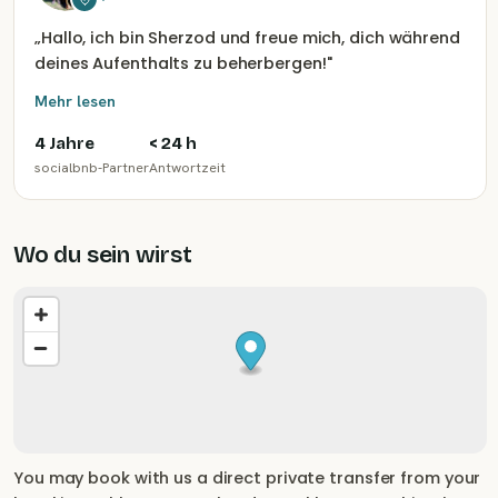
Nickerchen machen kannst. Rahimas Familie stellt
Kurpachas (traditionelle Schlafmatratzen) her. An
„
Hallo, ich bin Sherzod und freue mich, dich während
heißen Tagen lädt ein Wasserreservoir vor dem Haus
deines Aufenthalts zu beherbergen!
"
zu einem Bad ein. Die köstlichen Gerichte, die in der
Mehr lesen
Gastfamilie angeboten werden, werden aus lokal
4 Jahre
< 24 h
angebauten Produkten zubereitet.
socialbnb-Partner
Antwortzeit
Wo du sein wirst
You may book with us a direct private transfer from your