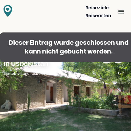
Reiseziele
Reisearten
Dieser Eintrag wurde geschlossen und
kann nicht gebucht werden.
Gemeinschaftsunterkunft Nuratau
in Usbekistan
1 /
5
Sentob village
,
Usbekistan