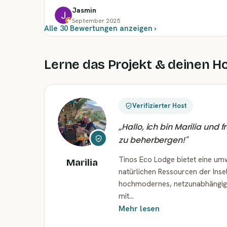
Jasmin
September 2025
Alle 30 Bewertungen anzeigen ›
Lerne das Projekt & deinen H
Verifizierter Host
„
Hallo, ich bin Marilia und
zu beherbergen!
"
Tinos Eco Lodge bietet eine umw
Marilia
natürlichen Ressourcen der Inse
hochmodernes, netzunabhängiges
mit…
Mehr lesen