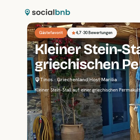
Gästefavorit
4,7
·
30 Bewertungen
Kleiner Stein-Sta
griechischen P
Tinos
·
Griechenland
|
Host:
Marilia
Kleiner Stein-Stall auf einer griechischen Permaku