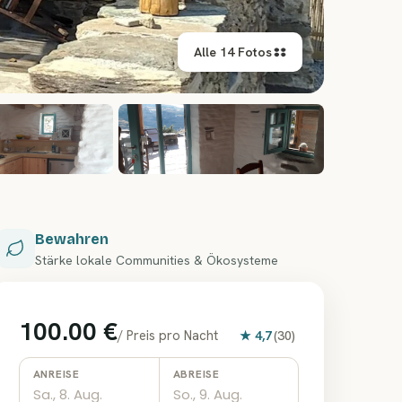
Alle 14 Fotos
+
8
Bewahren
Stärke lokale Communities & Ökosysteme
100.00 €
/
Preis pro Nacht
★
4,7
(
30
)
ANREISE
ABREISE