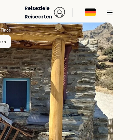
Reiseziele
Reisearten
›
Tinos
ern