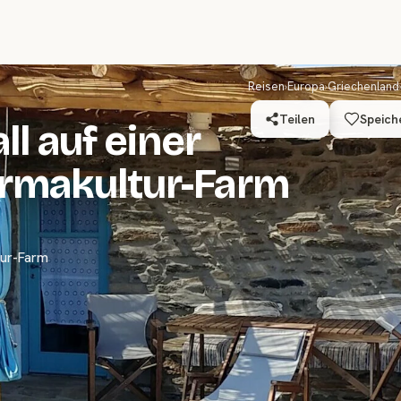
Reisen
›
Europa
›
Griechenland
Teilen
Speich
ll auf einer
ermakultur-Farm
ltur-Farm