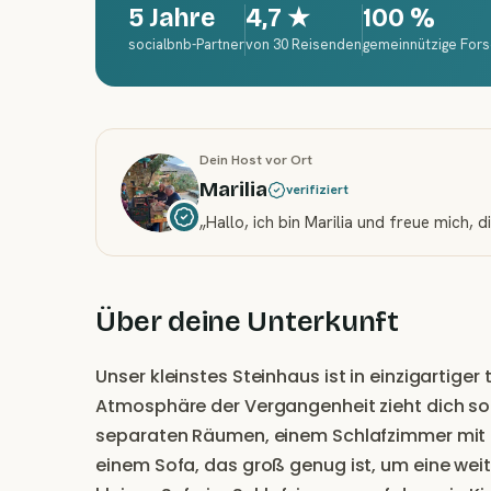
5 Jahre
4,7
★
100 %
socialbnb-Partner
von 30 Reisenden
gemeinnützige For
Dein Host vor Ort
Marilia
verifiziert
„
Hallo, ich bin Marilia und freue mich,
Über deine Unterkunft
Unser kleinstes Steinhaus ist in einzigartiger
Atmosphäre der Vergangenheit zieht dich sofo
separaten Räumen, einem Schlafzimmer mit 
einem Sofa, das groß genug ist, um eine weit