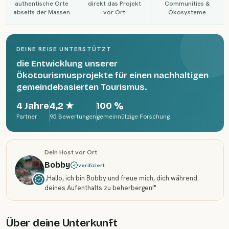
authentische Orte
direkt das Projekt
Communities &
abseits der Massen
vor Ort
Ökosysteme
DEINE REISE UNTERSTÜTZT
die Entwicklung unserer
Ökotourismusprojekte für einen nachhaltigen
gemeindebasierten Tourismus.
4 Jahre
4,2
★
100 %
Partner
95 Bewertungen
gemeinnützige Forschung
Dein Host vor Ort
Bobby
verifiziert
„
Hallo, ich bin Bobby und freue mich, dich während
deines Aufenthalts zu beherbergen!
"
Über deine Unterkunft