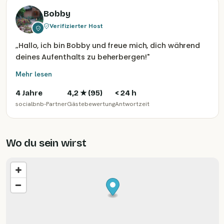
Bobby
Verifizierter Host
„
Hallo, ich bin Bobby und freue mich, dich während
deines Aufenthalts zu beherbergen!
"
Mehr lesen
4 Jahre
4,2
★ (
95
)
< 24 h
socialbnb-Partner
Gästebewertung
Antwortzeit
Wo du sein wirst