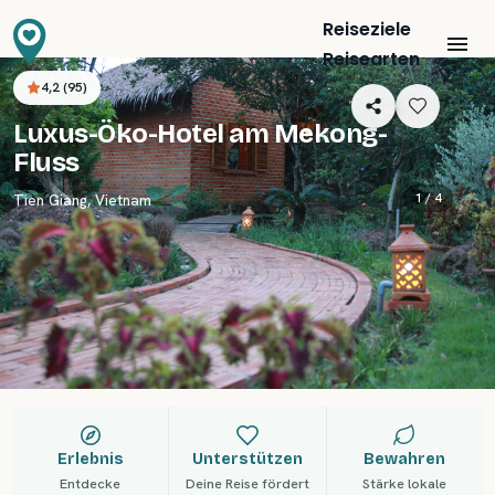
Reiseziele
Reisearten
4,2
(
95
)
Luxus-Öko-Hotel am Mekong-
Fluss
1 /
4
Tien Giang
,
Vietnam
Erlebnis
Unterstützen
Bewahren
Entdecke
Deine Reise fördert
Stärke lokale