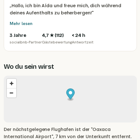
„
Hallo, ich bin Aída und freue mich, dich während
deines Aufenthalts zu beherbergen!
"
Mehr lesen
3 Jahre
4,7
★ (
112
)
< 24 h
socialbnb-Partner
Gästebewertung
Antwortzeit
Wo du sein wirst
Der nächstgelegene Flughafen ist der "Oaxaca
International Airport", 7 km von der Unterkunft entfernt.