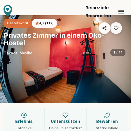
Reiseziele
Reisearten
Gästefavorit
4,7
(
112
)
Privates Zimmer in einem Öko-
Hostel
1 /
11
Oaxaca
,
Mexiko
Erlebnis
Unterstützen
Bewahren
Entdecke
Deine Reise fördert
Stärke lokale