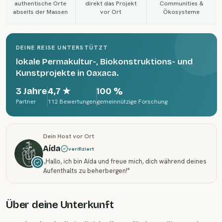
authentische Orte
direkt das Projekt
Communities &
abseits der Massen
vor Ort
Ökosysteme
DEINE REISE UNTERSTÜTZT
lokale Permakultur-, Biokonstruktions- und
Kunstprojekte in Oaxaca.
3 Jahre
4,7
★
100 %
Partner
112 Bewertungen
gemeinnützige Forschung
Dein Host vor Ort
Aída
verifiziert
„
Hallo, ich bin Aída und freue mich, dich während deines
Aufenthalts zu beherbergen!
"
Über deine Unterkunft