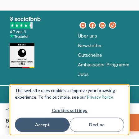
4.9 von 5
Über uns
Newsletter
Gutscheine
Ambassador Programm
Jobs
This website uses cookies to improve your browsing
experience. To find out more, see our
Privacy Policy.
Impressum
AGB
Datenschutz
Deutsch
Du zahlst noch nichts – erst nach deiner Bestätigung
Cookies settings
Copyright
©
50.00 €
Reservieren
2026
socialbnb
Accept
Decline
/
pro Nacht