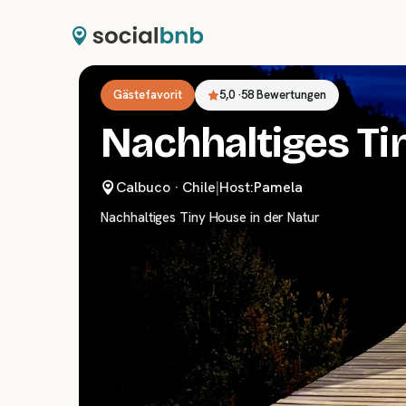
Gästefavorit
5,0
·
58 Bewertungen
Nachhaltiges Ti
Calbuco
·
Chile
|
Host:
Pamela
Nachhaltiges Tiny House in der Natur