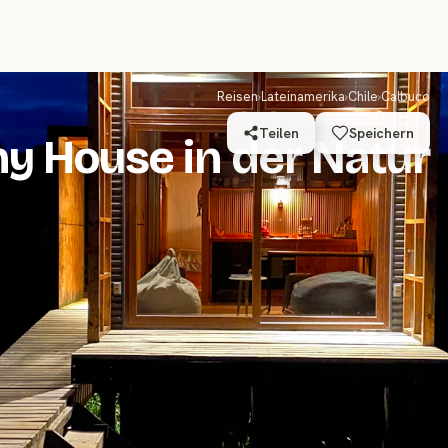
Reisen
›
Lateinamerika
›
Chile
›
Calbuco
Teilen
Speichern
ny House in der Natur