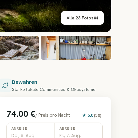
Alle 23 Fotos
+
17
Bewahren
Stärke lokale Communities & Ökosysteme
74.00 €
/
Preis pro Nacht
★
5,0
(
58
)
ANREISE
ABREISE