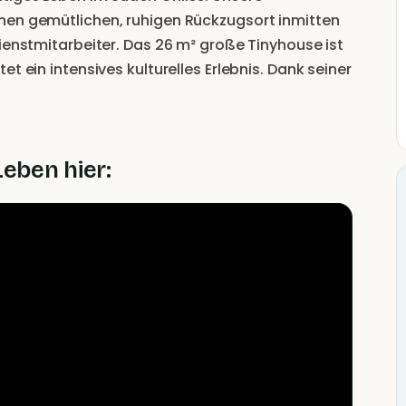
nen gemütlichen, ruhigen Rückzugsort inmitten
dienstmitarbeiter. Das 26 m² große Tinyhouse ist
t ein intensives kulturelles Erlebnis. Dank seiner
eimische als auch internationale Besucher
relle Ausflüge mit Einheimischen zu buchen.
Leben hier: