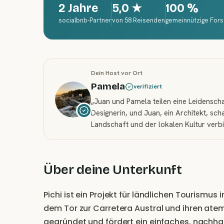
2 Jahre
5,0
★
100 %
socialbnb-Partner
von 58 Reisenden
gemeinnützige For
Dein Host vor Ort
Pamela
verifiziert
„
Juan und Pamela teilen eine Leidenscha
Designerin, und Juan, ein Architekt, sc
Landschaft und der lokalen Kultur verb
Über deine Unterkunft
Pichi ist ein Projekt für ländlichen Tourismu
dem Tor zur Carretera Austral und ihren at
gegründet und fördert ein einfaches, nachha