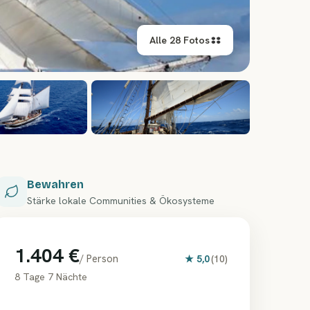
Alle 28 Fotos
+
22
Bewahren
Stärke lokale Communities & Ökosysteme
1.404 €
/ Person
★
5,0
(
10
)
8 Tage 7 Nächte