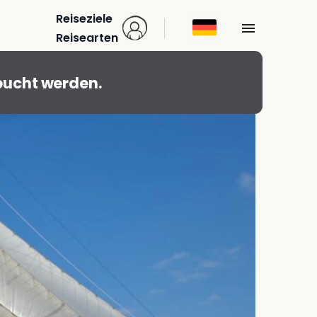
Reiseziele
Reisearten
›
Malta
bucht werden.
ern