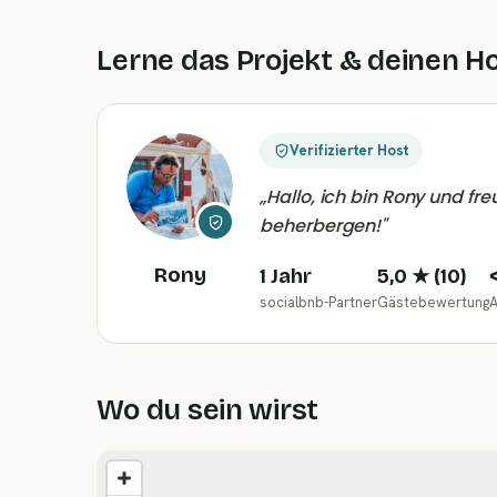
Lerne das Projekt & deinen H
Verifizierter Host
„
Hallo, ich bin Rony und fr
beherbergen!
"
Rony
1 Jahr
5,0
★ (
10
)
socialbnb-Partner
Gästebewertung
A
Wo du sein wirst