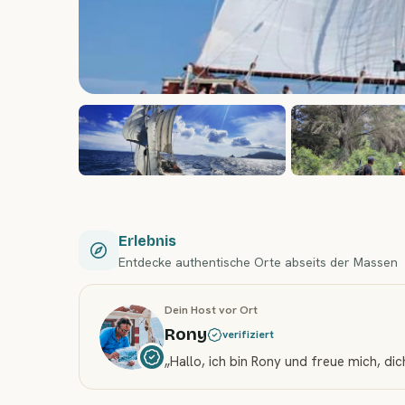
Erlebnis
Entdecke authentische Orte abseits der Massen
Dein Host vor Ort
Rony
verifiziert
„
Hallo, ich bin Rony und freue mich, d