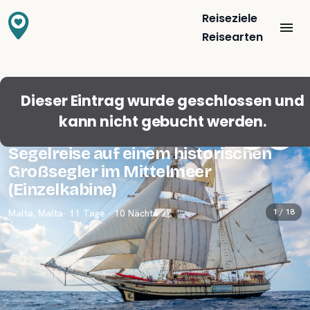
Reiseziele
Reisearten
Dieser Eintrag wurde geschlossen und
kann nicht gebucht werden.
Gästefavorit
5,0
(
10
)
Segelreise auf einem historischen
Großsegler im Mittelmeer
(Einzelkabine)
1 /
18
Malta
,
Malta
· 11 Tage · 10 Nächte