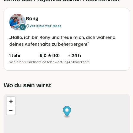
Rony
Verifizierter Host
„
Hallo, ich bin Rony und freue mich, dich während
deines Aufenthalts zu beherbergen!
"
1 Jahr
5,0
★ (
10
)
< 24 h
socialbnb-Partner
Gästebewertung
Antwortzeit
Wo du sein wirst