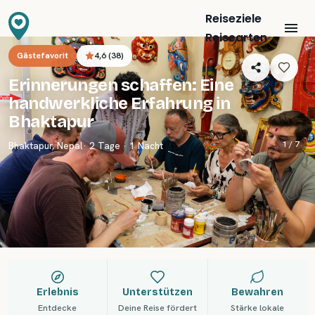
Reiseziele
Reisearten
Gästefavorit
4,6
(
38
)
Erinnerungen schaffen: Eine
handwerkliche Erfahrung in
Bhaktapur
1 /
7
Bhaktapur
,
Nepal
· 2 Tage · 1 Nacht
Erlebnis
Unterstützen
Bewahren
Entdecke
Deine Reise fördert
Stärke lokale