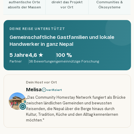
authentische Orte
direkt das Projekt
Communities &
abseits der Massen
vor Ort
Ökosysteme
DEINE REISE UNTERSTÜTZT
Gemeinschaftliche Gastfamilien und lokale
Handwerker in ganz Nepal
5 Jahre
4,6
★
100 %
Partner
38 Bewertungen
gemeinnützige Forschung
Dein Host vor Ort
Melisa
verifiziert
„
Das Community Homestay Network fungiert als Brücke
zwischen ländlichen Gemeinden und bewussten
Reisenden, die Nepal über die Berge hinaus durch
Kultur, Tradition, Küche und den Alltag kennenlernen
möchten.
"