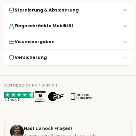
Stornierung & Absicherung
Eingeschränkte Mobilität
Visumsvorgaben
Versicherung
AUSGEZEICHNET DURCH
·
·
4.9 von 5
Hast du noch Fragen?
Alex vom socialbnb-Team ist für dich da.