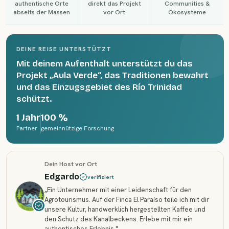
authentische Orte
direkt das Projekt
Communities &
abseits der Massen
vor Ort
Ökosysteme
DEINE REISE UNTERSTÜTZT
Mit deinem Aufenthalt unterstützt du das
Projekt „Aula Verde“, das Traditionen bewahrt
und das Einzugsgebiet des Río Trinidad
schützt.
1 Jahr
100 %
Partner
gemeinnützige Forschung
Dein Host vor Ort
Edgardo
verifiziert
„
Ein Unternehmer mit einer Leidenschaft für den
Agrotourismus. Auf der Finca El Paraíso teile ich mit dir
unsere Kultur, handwerklich hergestellten Kaffee und
den Schutz des Kanalbeckens. Erlebe mit mir ein
authentisches Erlebnis.
"