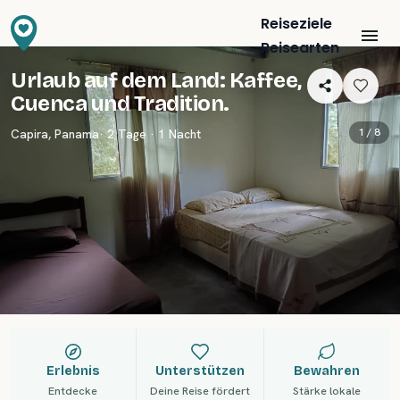
Reiseziele
Reisearten
Urlaub auf dem Land: Kaffee,
Cuenca und Tradition.
1 /
8
Capira
,
Panama
· 2 Tage · 1 Nacht
Erlebnis
Unterstützen
Bewahren
Entdecke
Deine Reise fördert
Stärke lokale