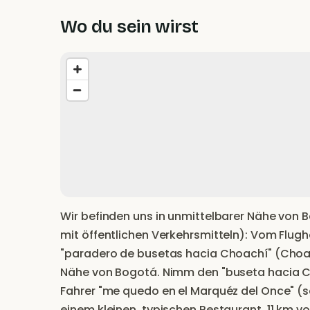
Wo du sein wirst
Wir befinden uns in unmittelbarer Nähe von 
mit öffentlichen Verkehrsmitteln): Vom Flug
"paradero de busetas hacia Choachí" (Choac
Nähe von Bogotá. Nimm den "buseta hacia 
Fahrer "me quedo en el Marquéz del Once" (s
einem kleinen, typischen Restaurant, 11 km v