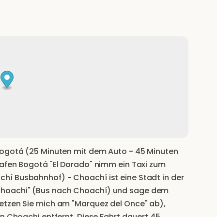
Bogotá (25 Minuten mit dem Auto - 45 Minuten
hafen Bogotá "El Dorado" nimm ein Taxi zum
hí Busbahnhof) - Choachí ist eine Stadt in der
Choachi" (Bus nach Choachí) und sage dem
etzen Sie mich am "Marquez del Once" ab),
on Choachi entfernt. Diese Fahrt dauert 45