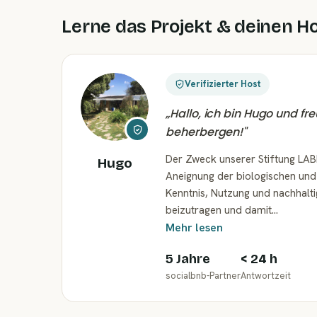
Lerne das Projekt & deinen H
Verifizierter Host
„
Hallo, ich bin Hugo und fr
beherbergen!
"
Der Zweck unserer Stiftung LABN
Hugo
Aneignung der biologischen und 
Kenntnis, Nutzung und nachhalti
beizutragen und damit…
Mehr lesen
5 Jahre
< 24 h
socialbnb-Partner
Antwortzeit