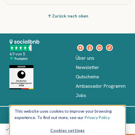
Zurück nach oben
4.9 von 5
Über uns
Newsletter
Gutscheine
Ambassador Programm
Jobs
This website uses cookies to improve your browsing
experience. To find out more, see our
Privacy Policy.
Impressum
AGB
Datenschutz
Deutsch
Du zahlst noch nichts – erst nach deiner Bestätigung
Cookies settings