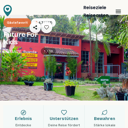
Reiseziele
Reisearten
Gästefavorit
4,7
(
117
)
Future For
Kids
1 /
10
MUSANZE
,
Ruanda
Erlebnis
Unterstützen
Bewahren
Entdecke
Deine Reise fördert
Stärke lokale