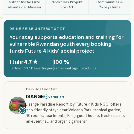
authentische Orte
direkt das Projekt
Communities &
abseits der Massen
vor Ort
Ökosysteme
DEINE REISE UNTERSTÜTZT
Your stay supports education and training for
vulnerable Rwandan youth every booking
funds Future 4 Kids’ social project
1 Jahr
4,7
★
100 %
Partner
117 Bewertungen
gemeinnützige Forschung
Dein Host vor Ort
ISANGE
verifiziert
„
Isange Paradise Resort, by Future 4 Kids NGO, offers
eco-friendly stays near Volcano Park: tropical garden,
10 rooms, apartments, Kinigi guest house, fresh cuisine,
an event hall, and organic gardens
"