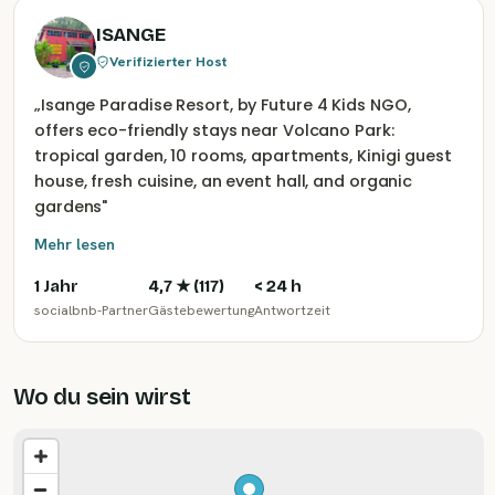
ISANGE
Verifizierter Host
„
Isange Paradise Resort, by Future 4 Kids NGO,
offers eco-friendly stays near Volcano Park:
tropical garden, 10 rooms, apartments, Kinigi guest
house, fresh cuisine, an event hall, and organic
gardens
"
Mehr lesen
1 Jahr
4,7
★ (
117
)
< 24 h
socialbnb-Partner
Gästebewertung
Antwortzeit
Wo du sein wirst