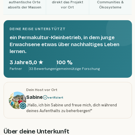
authentische Orte
direkt das Projekt
Communities &
abseits der Massen
vor Ort
Ökosysteme
DEINE REISE UNTERSTÜTZT
ein Permakultur-Kleinbetrieb, in dem junge
Erwachsene etwas über nachhaltiges Leben
lernen.
3 Jahre
5,0
★
100 %
Partner
33 Bewertungen
gemeinnützige Forschung
Dein Host vor Ort
Sabine
verifiziert
„
Hallo, ich bin Sabine und freue mich, dich während
deines Aufenthalts zu beherbergen!
"
Über deine Unterkunft