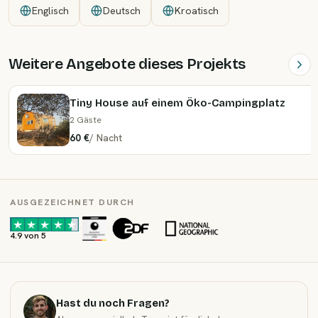
Englisch
Deutsch
Kroatisch
Weitere Angebote dieses Projekts
Tiny House auf einem Öko-Campingplatz
2 Gäste
60 €
/
Nacht
AUSGEZEICHNET DURCH
·
·
4.9 von 5
Hast du noch Fragen?