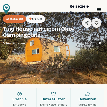
Reiseziele
Reisearten
Gästefavorit
5,0
(
33
)
Tiny House auf einem Öko-
Campingplatz
1 /
15
Milna
,
Kroatien
Erlebnis
Unterstützen
Bewahren
Entdecke
Deine Reise fördert
Stärke lokale