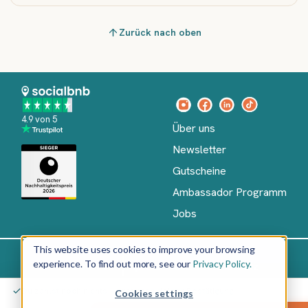
Zurück nach oben
4.9 von 5
Über uns
Newsletter
Gutscheine
Ambassador Programm
Jobs
This website uses cookies to improve your browsing
experience. To find out more, see our
Privacy Policy.
Impressum
AGB
Datenschutz
Deutsch
Du zahlst noch nichts – erst nach deiner Bestätigung
Cookies settings