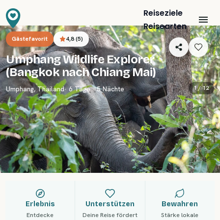
Reiseziele
Reisearten
Gästefavorit
4,8
(
5
)
Umphang Wildlife Explorer
(Bangkok nach Chiang Mai)
1 /
12
Umphang
,
Thailand
· 6 Täge · 5 Nächte
Erlebnis
Unterstützen
Bewahren
Entdecke
Deine Reise fördert
Stärke lokale