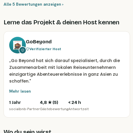
Alle 5 Bewertungen anzeigen ›
Lerne das Projekt & deinen Host kennen
GoBeyond
Verifizierter Host
„
Go Beyond hat sich darauf spezialisiert, durch die
Zusammenarbeit mit lokalen Reiseunternehmern
einzigartige Abenteuererlebnisse in ganz Asien zu
schaffen.
"
Mehr lesen
1 Jahr
4,8
★ (
5
)
< 24 h
socialbnb-Partner
Gästebewertung
Antwortzeit
Wo du sein wirst