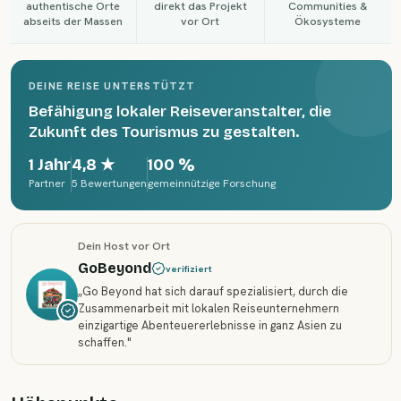
authentische Orte
direkt das Projekt
Communities &
abseits der Massen
vor Ort
Ökosysteme
DEINE REISE UNTERSTÜTZT
Befähigung lokaler Reiseveranstalter, die
Zukunft des Tourismus zu gestalten.
1 Jahr
4,8
★
100 %
Partner
5 Bewertungen
gemeinnützige Forschung
Dein Host vor Ort
GoBeyond
verifiziert
„
Go Beyond hat sich darauf spezialisiert, durch die
Zusammenarbeit mit lokalen Reiseunternehmern
einzigartige Abenteuererlebnisse in ganz Asien zu
schaffen.
"