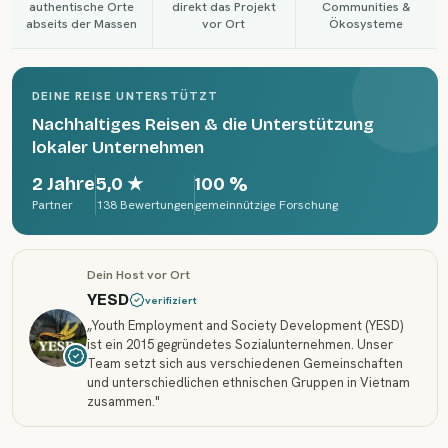
authentische Orte
direkt das Projekt
Communities &
abseits der Massen
vor Ort
Ökosysteme
DEINE REISE UNTERSTÜTZT
Nachhaltiges Reisen & die Unterstützung
lokaler Unternehmen
2 Jahre
5,0
★
100 %
Partner
138 Bewertungen
gemeinnützige Forschung
Dein Host vor Ort
YESD
verifiziert
„
Youth Employment and Society Development (YESD)
ist ein 2015 gegründetes Sozialunternehmen. Unser
Team setzt sich aus verschiedenen Gemeinschaften
und unterschiedlichen ethnischen Gruppen in Vietnam
zusammen.
"