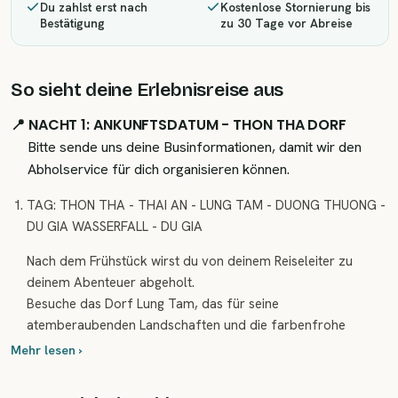
Du zahlst erst nach
Kostenlose Stornierung bis
Bestätigung
zu 30 Tage vor Abreise
So sieht deine Erlebnisreise aus
📍 NACHT 1: ANKUNFTSDATUM - THON THA DORF
Bitte sende uns deine Businformationen, damit wir den
Abholservice für dich organisieren können.
TAG: THON THA - THAI AN - LUNG TAM - DUONG THUONG -
DU GIA WASSERFALL - DU GIA
Nach dem Frühstück wirst du von deinem Reiseleiter zu
deinem Abenteuer abgeholt.
Besuche das Dorf Lung Tam, das für seine
atemberaubenden Landschaften und die farbenfrohe
Kleidung der H'Mong-Frauen bekannt ist, die dank ihrer
Mehr lesen ›
warmen Leinenkleidung auf Kopftücher verzichten.
Anschließend erkundest du das Dorf Du Gia, das für seine