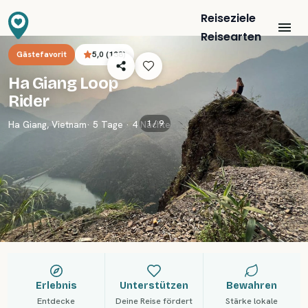
Reiseziele
Reisearten
Gästefavorit
5,0
(
138
)
Ha Giang Loop
Rider
1 /
9
Ha Giang
,
Vietnam
· 5 Tage · 4 Nächte
Erlebnis
Unterstützen
Bewahren
Entdecke
Deine Reise fördert
Stärke lokale