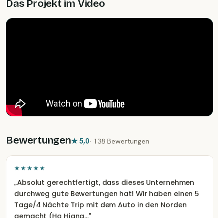
Das Projekt im Video
friedliche Landschaft und seinen Wasserfall bekannt ist, in
dem du auf Wunsch ein erfrischendes Bad nehmen kannst.
Entspanne dich für den Rest des Tages in deiner gemütlichen
Unterkunft
Bewertungen
★
5,0
·
138 Bewertungen
★★★★★
„
Absolut gerechtfertigt, dass dieses Unternehmen
durchweg gute Bewertungen hat! Wir haben einen 5
Tage/4 Nächte Trip mit dem Auto in den Norden
gemacht (Ha Hiang…
"