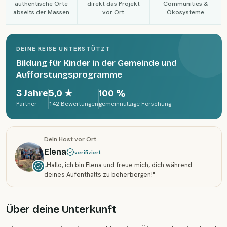
authentische Orte
direkt das Projekt
Communities &
abseits der Massen
vor Ort
Ökosysteme
DEINE REISE UNTERSTÜTZT
Bildung für Kinder in der Gemeinde und
Aufforstungsprogramme
3 Jahre
5,0
★
100 %
Partner
142 Bewertungen
gemeinnützige Forschung
Dein Host vor Ort
Elena
verifiziert
„
Hallo, ich bin Elena und freue mich, dich während
deines Aufenthalts zu beherbergen!
"
Über deine Unterkunft