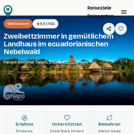
Reiseziele
Reisearten
Gästefavorit
5,0
(
142
)
Zweibettzimmer in gemütlichem
Landhaus im ecuadorianischen
Nebelwald
1 /
5
Parque Nacional Yasuní
,
Ecuador
Erlebnis
Unterstützen
Bewahren
Entdecke
Deine Reise fördert
Stärke lokale