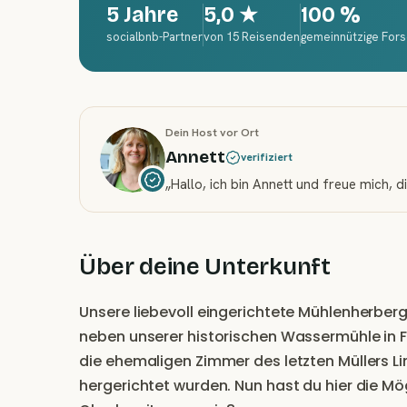
5 Jahre
5,0
★
100 %
socialbnb-Partner
von 15 Reisenden
gemeinnützige For
Dein Host vor Ort
Annett
verifiziert
„
Hallo, ich bin Annett und freue mich, 
Über deine Unterkunft
Unsere liebevoll eingerichtete Mühlenherberg
neben unserer historischen Wassermühle in F
die ehemaligen Zimmer des letzten Müllers Lin
hergerichtet wurden. Nun hast du hier die Mög