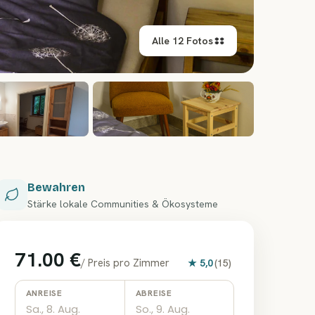
Alle 12 Fotos
+
6
Bewahren
Stärke lokale Communities & Ökosysteme
71.00 €
/
Preis pro Zimmer
★
5,0
(
15
)
ANREISE
ABREISE