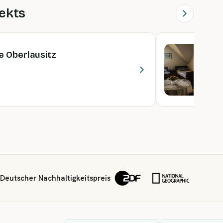
ekts
L
e Oberlausitz
O
2
7
Deutscher Nachhaltigkeitspreis
·