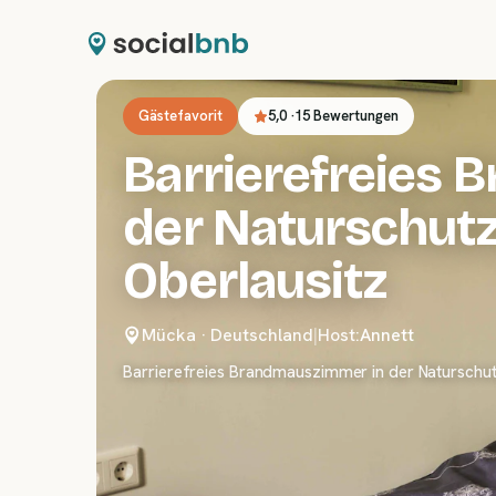
Gästefavorit
5,0
·
15 Bewertungen
Barrierefreies
der Naturschutz
Oberlausitz
Mücka
·
Deutschland
|
Host:
Annett
Barrierefreies Brandmauszimmer in der Naturschutz