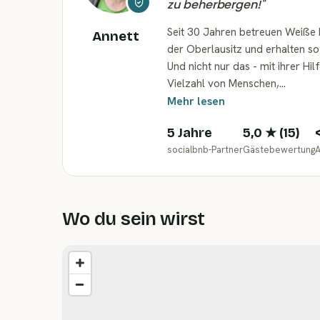
zu beherbergen!
"
Seit 30 Jahren betreuen Weiße 
Annett
der Oberlausitz und erhalten so
Und nicht nur das - mit ihrer Hi
Vielzahl von Menschen,…
Mehr lesen
5 Jahre
5,0
★ (
15
)
socialbnb-Partner
Gästebewertung
A
Wo du sein wirst