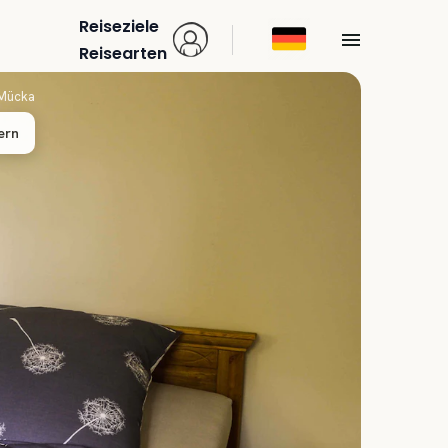
Reiseziele
Reisearten
Mücka
ern