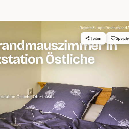
Reisen
›
Europa
›
Deutschland
›
Teilen
Speich
 Brandmauszimmer in
station Östliche
station Östliche Oberlausitz