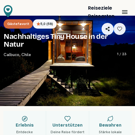
Reiseziele
Reisearten
Gästefavorit
5,0
(
58
)
Nachhaltiges Tiny House in der
Natur
1 /
23
Calbuco
,
Chile
Erlebnis
Unterstützen
Bewahren
Entdecke
Deine Reise fördert
Stärke lokale