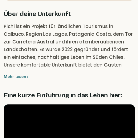
Über deine Unterkunft
Pichi ist ein Projekt für ländlichen Tourismus in
Calbuco, Region Los Lagos, Patagonia Costa, dem Tor
zur Carretera Austral und ihren atemberaubenden
Landschaften. Es wurde 2022 gegründet und fördert
ein einfaches, nachhaltiges Leben im Süden Chiles.
Unsere komfortable Unterkunft bietet den Gästen
einen gemütlichen, ruhigen Rückzugsort inmitten der
Mehr lesen ›
Natur, ideal für Fernarbeiter oder
Außendienstmitarbeiter. Das 26 m² große Tinyhouse
Eine kurze Einführung in das Leben hier:
ist komplett für Telearbeit ausgestattet und bietet ein
intensives kulturelles Erlebnis. Dank seiner guten
Erreichbarkeit heißt Pichi sowohl einheimische als auch
internationale Besucher willkommen und bietet die
Möglichkeit, kulturelle Ausflüge mit Einheimischen zu
buchen.