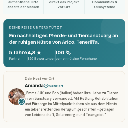
authentische Orte
direkt das Projekt
Communities &
abseits der Massen
vor Ort
Ökosysteme
DEINE REISE UNTERSTÜTZT
Ein nachhaltiges Pferde- und Tiersanctuary an
der ruhigen Küste von Arico, Teneriffa.
5 Jahre
4,8
★
100 %
Partner
395 Bewertungen
gemeinnützige Forschung
Dein Host vor Ort
Amanda
verifiziert
„
Emma (UK) und Edo (Italien) haben ihre Liebe zu Tieren
in ein Sanctuary verwandelt. Mit Rettung, Rehabilitation
und Fürsorge im Mittelpunkt haben sie aus dem Nichts
ein lebensrettendes Refugium geschaffen – getragen
von Leidenschaft, Solarenergie und Teamgeist.
"