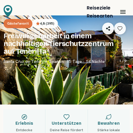
Reiseziele
Reisearten
Gästefavorit
4,8
(
395
)
Freiwilligenarbeit in einem
nachhaltigen Tierschutzzentrum
auf Teneriffa
1 /
9
Santa Cruz de Tenerife
,
Spanien
· 15 Tage · 14 Nächte
Erlebnis
Unterstützen
Bewahren
Entdecke
Deine Reise fördert
Stärke lokale