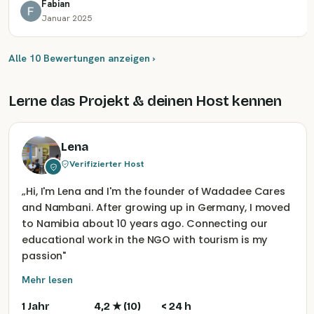
Fabian
Januar 2025
Alle 10 Bewertungen anzeigen ›
Lerne das Projekt & deinen Host kennen
Lena
Verifizierter Host
„
Hi, I'm Lena and I'm the founder of Wadadee Cares
and Nambani. After growing up in Germany, I moved
to Namibia about 10 years ago. Connecting our
educational work in the NGO with tourism is my
passion
"
Mehr lesen
1 Jahr
4,2
★ (
10
)
< 24 h