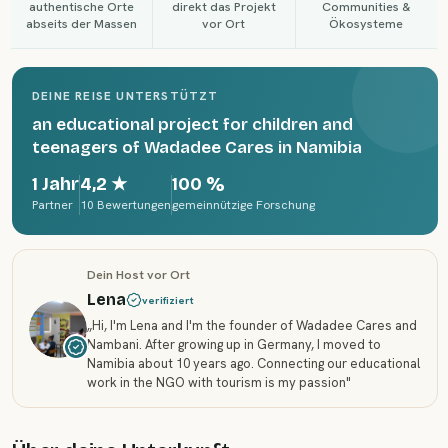
authentische Orte
direkt das Projekt
Communities &
abseits der Massen
vor Ort
Ökosysteme
DEINE REISE UNTERSTÜTZT
an educational project for children and
teenagers of Wadadee Cares in Namibia
1 Jahr
4,2
★
100 %
Partner
10 Bewertungen
gemeinnützige Forschung
Dein Host vor Ort
Lena
verifiziert
„
Hi, I'm Lena and I'm the founder of Wadadee Cares and
Nambani. After growing up in Germany, I moved to
Namibia about 10 years ago. Connecting our educational
work in the NGO with tourism is my passion
"