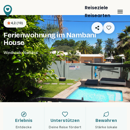
Reiseziele
Reisearten
4,2
(
10
)
Ferienwohnung im Nambani
House
1 /
5
Windhoek
,
Namibia
Erlebnis
Unterstützen
Bewahren
Entdecke
Deine Reise fördert
Stärke lokale