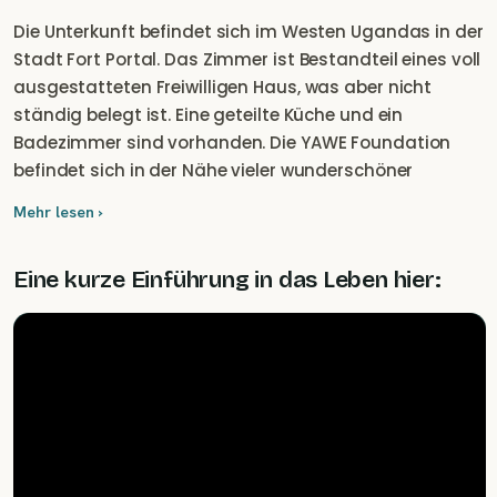
Die Unterkunft befindet sich im Westen Ugandas in der
Stadt Fort Portal. Das Zimmer ist Bestandteil eines voll
ausgestatteten Freiwilligen Haus, was aber nicht
ständig belegt ist. Eine geteilte Küche und ein
Badezimmer sind vorhanden. Die YAWE Foundation
befindet sich in der Nähe vieler wunderschöner
Touristenattraktionen. Vor allem der Kibale-
Mehr lesen ›
Nationalpark befindet sich gleich um die Ecke. Er ist die
Heimat vieler Schimpansen und anderer Affen. Man
Eine kurze Einführung in das Leben hier:
kann dort "Schimpansen-Trekking" machen, aber es
gibt auch viele tolle Wandermöglichkeiten in der Nähe.
Darüber hinaus bietet YAWE tolle Möglichkeiten, die
örtliche Gemeinschaft und die ugandische
Lebensweise in unserem Projekt kennenzulernen, z. B.
Tanzkurse oder die Herstellung von lokalem
Kunsthandwerk.