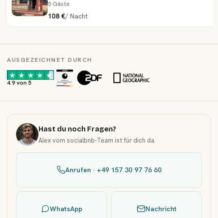
5 Gäste
108 €
/
Nacht
AUSGEZEICHNET DURCH
·
·
4.9 von 5
Hast du noch Fragen?
Alex vom socialbnb-Team ist für dich da.
Anrufen · +49 157 30 97 76 60
WhatsApp
Nachricht