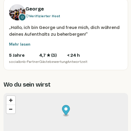
George
Verifizierter Host
„
Hallo, ich bin George und freue mich, dich während
deines Aufenthalts zu beherbergen!
"
Mehr lesen
5 Jahre
4,7
★ (
3
)
< 24 h
socialbnb-Partner
Gästebewertung
Antwortzeit
Wo du sein wirst