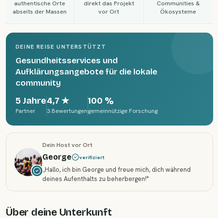
authentische Orte
direkt das Projekt
Communities &
abseits der Massen
vor Ort
Ökosysteme
DEINE REISE UNTERSTÜTZT
Gesundheitsservices und
Aufklärungsangebote für die lokale
community
5 Jahre
4,7
★
100 %
Partner
3 Bewertungen
gemeinnützige Forschung
Dein Host vor Ort
George
verifiziert
„
Hallo, ich bin George und freue mich, dich während
deines Aufenthalts zu beherbergen!
"
Über deine Unterkunft