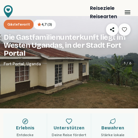
Reiseziele
Reisearten
Gästefavorit
4,7
(
3
)
Die Gastfamilienunterkunft liegt im
Westen Ugandas, in der Stadt Fort
Portal
1 /
6
Fort Portal
,
Uganda
Erlebnis
Unterstützen
Bewahren
Entdecke
Deine Reise fördert
Stärke lokale