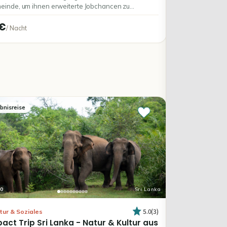
inde, um ihnen erweiterte Jobchancen zu
gliche...
€
/
Nacht
ebnisreise
0
Sri Lanka
5.0
(
3
)
tur & Soziales
pact
Trip
Sri
Lanka
-
Natur
&
Kultur
aus