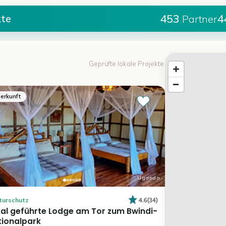
453
4
kte
Partner
Geprüfte lokale Projekte
erkunft
Uganda
4.6
(
34
)
turschutz
al
geführte
Lodge
am
Tor
zum
Bwindi-
tionalpark