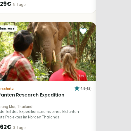
829€
·
8
Tage
ebnisreise
Thailand
4.9
(
45
)
erschutz
fanten
Research
Expedition
iang Mai, Thailand
e Teil des Expeditionsteams eines Elefanten
tz Projektes im Norden Thailands
362€
·
3
Tage