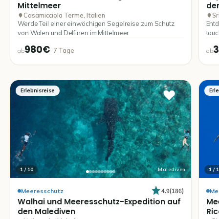
Mittelmeer
de
Casamicciola Terme, Italien
Sr
Werde Teil einer einwöchigen Segelreise zum Schutz
Entd
von Walen und Delfinen im Mittelmeer
tauc
980€
·
7
Tage
ab
ab
Erlebnisreise
Erl
1
/
10
Malediven
1
/
1
4.9
(
186
)
Meeresschutz
Me
Walhai
und
Meeresschutz-Expedition
auf
Me
den
Malediven
Ric