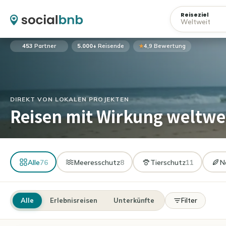
Reiseziel
453
Partner
5.000+
Reisende
★
4,9 Bewertung
DIREKT VON LOKALEN PROJEKTEN
Reisen mit Wirkung weltwe
Alle
76
Meeresschutz
8
Tierschutz
11
N
Alle
Erlebnisreisen
Unterkünfte
Filter