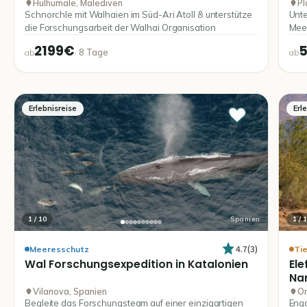
Hulhumale, Malediven
Pl
599€
Schnorchle mit Walhaien im Süd-Ari Atoll & unterstütze
Unte
die Forschungsarbeit der Walhai Organisation
Meer
2199€
·
8
Tage
ab
ab
Erlebnisreise
Erl
1
/
10
Spanien
1
/
1
4.7
(
3
)
Meeresschutz
Ti
Wal
Forschungsexpedition
in
Katalonien
Ele
Na
Vilanova, Spanien
Or
Begleite das Forschungsteam auf einer einzigartigen
Enga