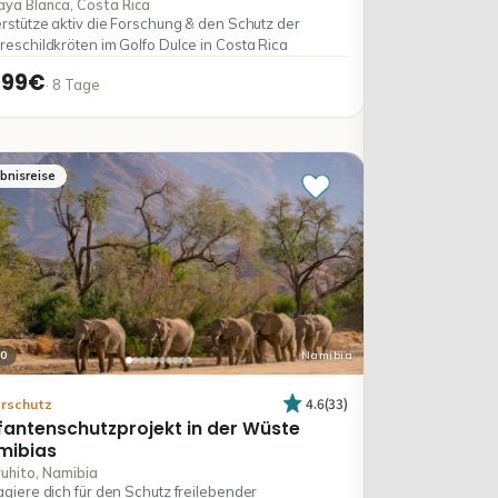
aya Blanca, Costa Rica
rstütze aktiv die Forschung & den Schutz der
eschildkröten im Golfo Dulce in Costa Rica
599€
·
8
Tage
ebnisreise
0
Namibia
4.6
(
33
)
erschutz
fantenschutzprojekt
in
der
Wüste
mibias
uhito, Namibia
giere dich für den Schutz freilebender