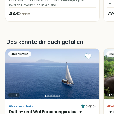
Unterstützt die Unterstützung und Befähigung der
Geme
lokalen Bevölkerung in Arusha.
ermö
44€
72
/
Nacht
Das könnte dir auch gefallen
Erlebnisreise
Erl
1
/
10
Italien
1
/
1
5.0
(
15
)
Meeresschutz
Kul
Delfin-
und
Wal
Forschungsreise
im
Im