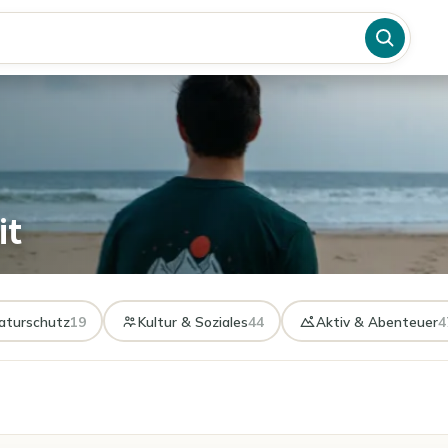
it
aturschutz
19
Kultur & Soziales
44
Aktiv & Abenteuer
4