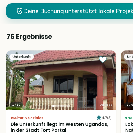
Deine Buchung unterstützt lokale Proje
76 Ergebnisse
Unterkunft
Unt
1
/
10
Uganda
1
/
6
4.7
(
3
)
Kultur & Soziales
Na
Die
Unterkunft
liegt
im
Westen
Ugandas
​,​
Lok
in
der
Stadt
Fort
Portal
Na