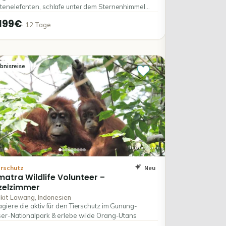
enelefanten, schlafe unter dem Sternenhimmel
genieße die Natur Namibias.
199€
·
12
Tage
ebnisreise
Indonesien
Neu
erschutz
matra
Wildlife
Volunteer
–
zelzimmer
kit Lawang, Indonesien
giere die aktiv für den Tierschutz im Gunung-
er-Nationalpark & erlebe wilde Orang-Utans