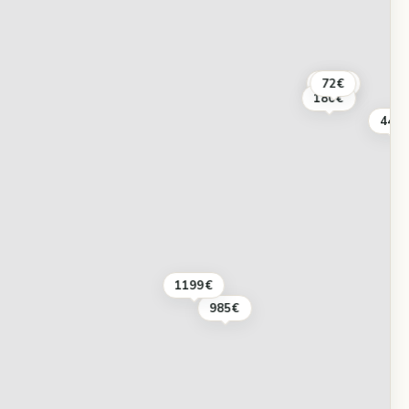
108€
72€
180€
44€
1199€
985€