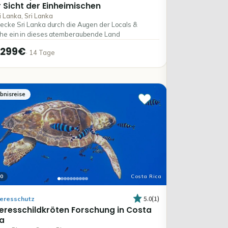
r
Sicht
der
Einheimischen
i Lanka, Sri Lanka
ecke Sri Lanka durch die Augen der Locals &
he ein in dieses atemberaubende Land
3299€
·
14
Tage
ebnisreise
0
Costa Rica
5.0
(
1
)
eresschutz
eresschildkröten
Forschung
in
Costa
a