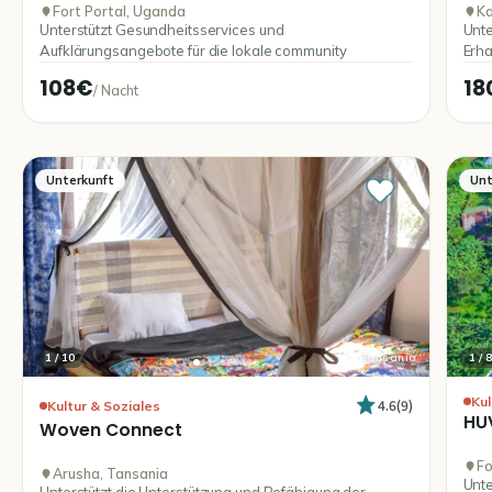
Fort Portal, Uganda
Ka
Unterstützt Gesundheitsservices und
Unte
Aufklärungsangebote für die lokale community
Erha
108€
18
/
Nacht
Unterkunft
Unt
1
/
10
Tansania
1
/
8
Kul
4.6
(
9
)
Kultur & Soziales
HU
Woven
Connect
Fo
Arusha, Tansania
Unte