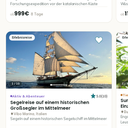
Forschungsexpedition vor der katalanischen Küste
Wüst
und 
999€
1
·
8
Tage
ab
ab
Erlebnisreise
Erl
1
/
10
Italien
1
/
9
Ti
5.0
(
10
)
Aktiv & Abenteuer
Su
Segelreise
auf
einem
historischen
Ein
Großsegler
im
Mittelmeer
Bu
Vibo Marina, Italien
Enga
Segeln auf einem historischen Segelschiff im Mittelmeer
Leus