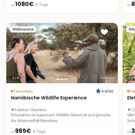
1080€
·
8
Tage
ab
ab
Erlebnisreise
Erl
1
/
6
Namibia
1
/
7
4.8
(
56
)
Tierschutz
Ti
Namibische
Wildlife
Experience
Ele
Kalahari, Namibia
Ch
Entspanne im luxuriösen Wildlife Reservat und genieße
Werd
die Artenvielfalt Namibias
Schu
985€
·
6
Tage
ab
ab