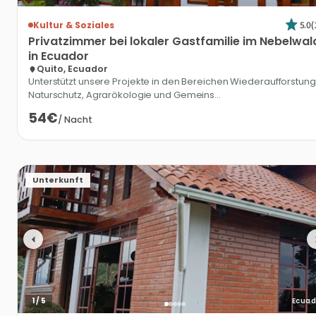
5.0
(
Kultur & Soziales
Privatzimmer
bei
lokaler
Gastfamilie
im
Nebelwal
in
Ecuador
Quito, Ecuador
Unterstützt unsere Projekte in den Bereichen Wiederaufforstung
Naturschutz, Agrarökologie und Gemeins...
54€
/
Nacht
Unterkunft
1
/
5
Ecuad