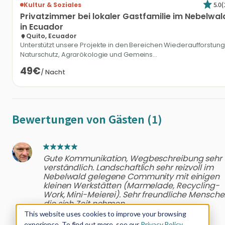
5.0
(
Kultur & Soziales
Privatzimmer
bei
lokaler
Gastfamilie
im
Nebelwal
in
Ecuador
Quito, Ecuador
Unterstützt unsere Projekte in den Bereichen Wiederaufforstung
Naturschutz, Agrarökologie und Gemeins...
49€
/
Nacht
Bewertungen von Gästen (1)
Gute Kommunikation, Wegbeschreibung sehr
verständlich. Landschaftlich sehr reizvoll im
Nebelwald gelegene Community mit einigen
kleinen Werkstätten (Marmelade, Recycling-
Work, Mini-Meierei). Sehr freundliche Mensche
die sich Zeit nehmen.
This website uses cookies to improve your browsing
Ulrich H
•
April 2023
experience. To find out more, see our
Privacy Policy.