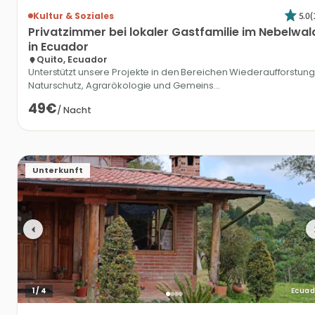
5.0
(
Kultur & Soziales
Privatzimmer
bei
lokaler
Gastfamilie
im
Nebelwal
in
Ecuador
Quito, Ecuador
Unterstützt unsere Projekte in den Bereichen Wiederaufforstung
Naturschutz, Agrarökologie und Gemeins...
49€
/
Nacht
Unterkunft
1
/
4
Ecuad