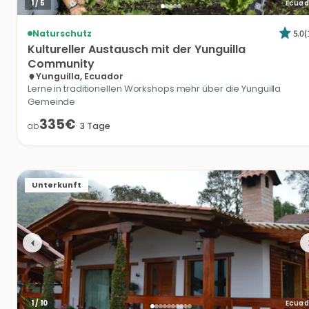
1
/
5
Ecuad
5.0
(
Naturschutz
Kultureller
Austausch
mit
der
Yunguilla
Community
Yunguilla, Ecuador
Lerne in traditionellen Workshops mehr über die Yunguilla
Gemeinde
335€
ab
·
3
Tage
Unterkunft
1
/
10
Ecuad