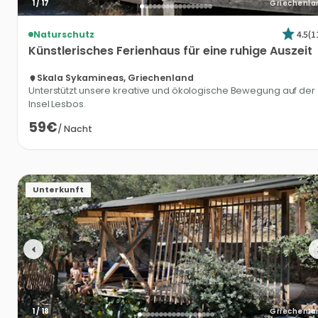
1
/
17
Griechenla
4.5
(
1
Naturschutz
Künstlerisches
Ferienhaus
für
eine
ruhige
Auszeit
Skala Sykamineas, Griechenland
Unterstützt unsere kreative und ökologische Bewegung auf der
Insel Lesbos.
59€
/
Nacht
Unterkunft
1
/
18
Griechenla