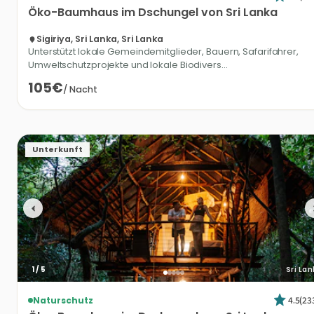
Öko-Baumhaus
im
Dschungel
von
Sri
Lanka
Sigiriya, Sri Lanka, Sri Lanka
Unterstützt lokale Gemeindemitglieder, Bauern, Safarifahrer,
Umweltschutzprojekte und lokale Biodivers...
105€
/
Nacht
Unterkunft
1
/
5
Sri La
4.5
(
23
Naturschutz