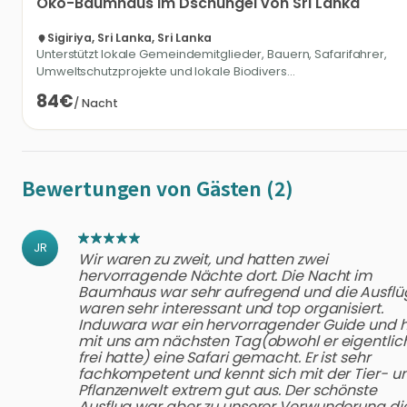
Öko-Baumhaus
im
Dschungel
von
Sri
Lanka
Sigiriya, Sri Lanka, Sri Lanka
Unterstützt lokale Gemeindemitglieder, Bauern, Safarifahrer,
Umweltschutzprojekte und lokale Biodivers...
84€
/
Nacht
Bewertungen von Gästen (2)
JR
Wir waren zu zweit, und hatten zwei
hervorragende Nächte dort. Die Nacht im
Baumhaus war sehr aufregend und die Ausflü
waren sehr interessant und top organisiert.
Induwara war ein hervorragender Guide und 
mit uns am nächsten Tag(obwohl er eigentlic
frei hatte) eine Safari gemacht. Er ist sehr
fachkompetent und kennt sich mit der Tier- u
Pflanzenwelt extrem gut aus. Der schönste
Ausflug war aber zu unserer Verwunderung di