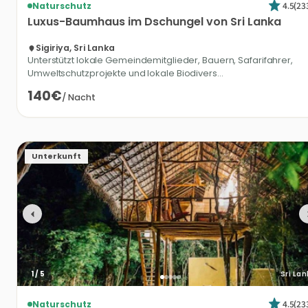
4.5
(
23
Naturschutz
Luxus-Baumhaus
im
Dschungel
von
Sri
Lanka
Sigiriya, Sri Lanka
Unterstützt lokale Gemeindemitglieder, Bauern, Safarifahrer,
Umweltschutzprojekte und lokale Biodivers...
140€
/
Nacht
Unterkunft
1
/
5
Sri La
4.5
(
23
Naturschutz