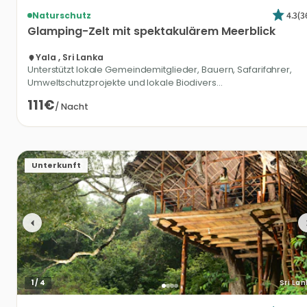
4.3
(
3
Naturschutz
Glamping-Zelt
mit
spektakulärem
Meerblick
Yala , Sri Lanka
Unterstützt lokale Gemeindemitglieder, Bauern, Safarifahrer,
Umweltschutzprojekte und lokale Biodivers...
111€
/
Nacht
Unterkunft
1
/
4
Sri La