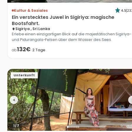
4.5
(
23
Kultur & Soziales
Ein
verstecktes
Juwel
in
Sigiriya:
magische
Bootsfahrt.
Sigiriya , Sri Lanka
Erlebe einen einzigartigen Blick auf die majestätischen Sigiriya-
und Pidurangala-Felsen über dem Wasser des Sees.
132€
ab
·
2
Tage
Unterkunft
1
/
7
Sri La