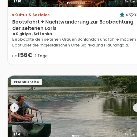
1
/
10
Sri La
4.5
(
23
Kultur & Soziales
Bootsfahrt
+
Nachtwanderung
zur
Beobachtung
der
seltenen
Loris
Sigiriya , Sri Lanka
Beobachte den seltenen Grauen Schlanklori und fahre mit dem
Boot über die majestätischen Orte Sigiriya und Pidurangala.
156€
ab
·
2
Tage
Erlebnisreise
1
/
4
Sri La