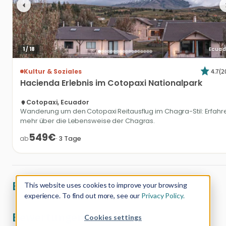
1
/
18
Ecuad
4.7
(
2
Kultur & Soziales
Hacienda
Erlebnis
im
Cotopaxi
Nationalpark
Cotopaxi, Ecuador
Wanderung um den Cotopaxi Reitausflug im Chagra-Stil: Erfahr
mehr über die Lebensweise der Chagras.
549€
ab
·
3
Tage
Bewertungen von Gästen (0)
This website uses cookies to improve your browsing
experience. To find out more, see our
Privacy Policy.
Bewertungen als Gast (0)
Cookies settings