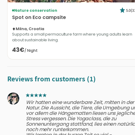
5.0
(
3
Nature conservation
Spot
on
Eco
campsite
Milna, Croatia
Supports a small permaculture farm where young adults learn
about sustainable living.
43€
/
Night
Reviews from customers (1)
Wir hatten eine wunderbare Zeit, mitten in der
Natur. Die Aussicht, die Tiere, die Umgebung 
vor allem die Hängematten liesen uns jeglich
Stress vergessen. Die Yogaclass, die zu
Sonnenuntergang stattfand, lies einen natürli
noch mehr runterkommen.
Wir lernten in der kurzen Zeit so viel -