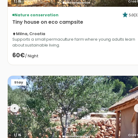
1
/
15
Croat
5.0
(
3
Nature conservation
Tiny
house
on
eco
campsite
Milna, Croatia
Supports a small permaculture farm where young adults learn
about sustainable living.
60€
/
Night
Stay
1
/
15
Croat