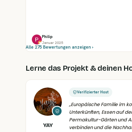
Philip
Januar 2025
Alle 275 Bewertungen anzeigen ›
Lerne das Projekt & deinen H
Verifizierter Host
„
Europäische Familie im k
Unterkünften, Essen auf d
Permakultur-Gärten und Akt
YAY
verbinden und die Nachhalt