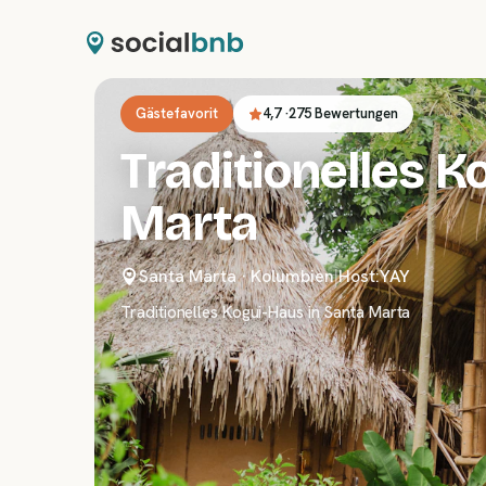
Gästefavorit
4,7
·
275 Bewertungen
Traditionelles K
Marta
Santa Marta
·
Kolumbien
|
Host:
YAY
Traditionelles Kogui-Haus in Santa Marta