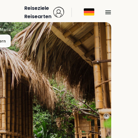
Reiseziele
Reisearten
 Marta
ern