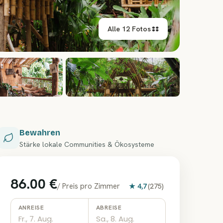
Alle 12 Fotos
+
6
Bewahren
Stärke lokale Communities & Ökosysteme
86.00 €
/
Preis pro Zimmer
★
4,7
(
275
)
ANREISE
ABREISE