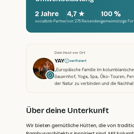
2 Jahre
4,7
★
100 %
socialbnb-Partner
von 275 Reisenden
gemeinnützige Fo
Dein Host vor Ort
YAY
verifiziert
„
Europäische Familie im kolumbianisch
Bauernhof, Yoga, Spa, Öko-Touren, Perm
der Natur zu verbinden und die Nachhalt
Über deine Unterkunft
Wir bieten gemütliche Hütten, die von tradit
Bambusarchitektur inspiriert sind. Mit ko