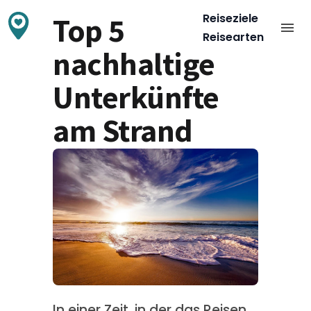
Top 5
Reiseziele
Reisearten
nachhaltige
Unterkünfte
am Strand
In einer Zeit, in der das Reisen