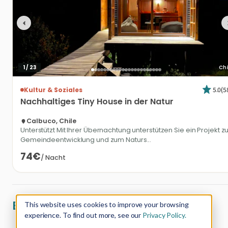
1
/
23
Chi
5.0
(
5
Kultur & Soziales
Nachhaltiges
Tiny
House
in
der
Natur
Calbuco, Chile
Unterstützt Mit Ihrer Übernachtung unterstützen Sie ein Projekt z
Gemeindeentwicklung und zum Naturs...
74€
/
Nacht
Bewertungen von Gästen (0)
This website uses cookies to improve your browsing
experience. To find out more, see our
Privacy Policy.